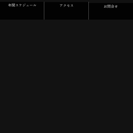
年間スケジュール
アクセス
お問合せ
News
お知らせ
2026.07.06
第10回福岡シニアオープンゴルフトーナメント
予選会参加者の皆様へ
2026.07.15
１０月の予約開始について
2026.06.21
9月の予約開始について